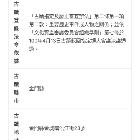
古
蹟
「古蹟指定及廢止審查辦法」第二條第一項
登
第二款：重要歷史事件或人物之關係；並依
錄
「文化資產審議委員會組織準則」第七條於
法
100年4月13日古蹟範圍指定擴大會議決議通
令
過。
依
據
古
蹟
金門縣
縣
市
古
蹟
金門縣金城鎮浯江街23號
地