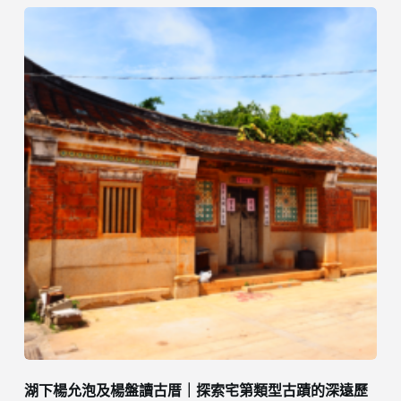
湖下楊允泡及楊盤讀古厝｜探索宅第類型古蹟的深遠歷