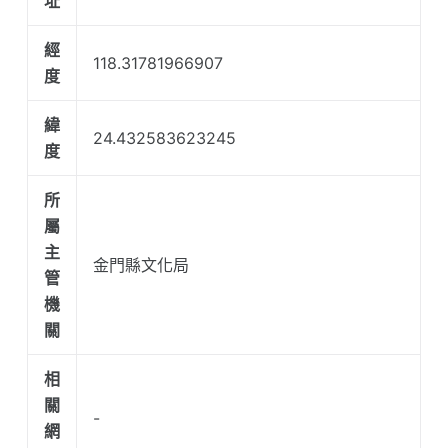
址
經
118.31781966907
度
緯
24.432583623245
度
所
屬
主
金門縣文化局
管
機
關
相
關
-
網