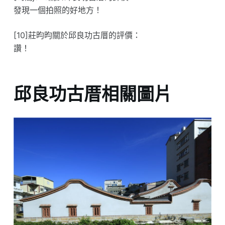
發現一個拍照的好地方！
[10]莊昀昀關於邱良功古厝的評價：
讚！
邱良功古厝相關圖片