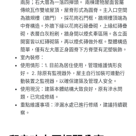
兩房；右大厝為一落四攑頭。 兩棟建物屋面皆屬
傳統瓦作雙坡屋頂，屋脊形式為圓脊。主入口空間
為牆規樓（牆門），採花崗石門框，牆規樓頂端為
中脊構造。外牆下緣以花崗石磉疊砌，上緣紅磚疊
砌，表層白灰粉刷，牆身間以煙炙牽區隔。各立面
開窗皆以紅磚砌築，再以煙炙磚做外框。整體構造
簡單，僅有左大厝正身圓脊下方脊墜有泥塑裝飾。
室內裝修：
使用情形：1. 目前為居住使用，管理維護情形良
好。 2. 除原有監視器外，屋主自行加裝可連動行
動裝置之監視器，以確保建築及管理人安全。
使用現況：建築本體結構大致良好，原有滲水問
題，已完成修繕。
重點維護事項：滲漏水處已進行修繕，建議持續觀
察。