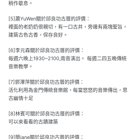
稍作歇息。
[5]蕭YuWen關於邱良功古厝的評價：
裡面的老奶奶很親切，有一口古井，旁邊有兩塊聖旨，
建築古色古香，保存良好。
[6]李元森關於邱良功古厝的評價：
每週六晚上1930~2100,南音演出。 每週二四五晚傳統
音樂教學。
[7]郭澤萍關於邱良功古厝的評價：
活化利用為金門傳統音樂館，每當悠悠的音樂傳出，思
古幽情十足
[8]林賓可關於邱良功古厝的評價：
可以來看看的古蹟建築
[9]簡jane關於邱良功古厝的評價：