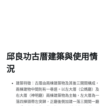
邱良功古厝建築與使用情
況
建築特徵：古厝由兩棟建築物及其後三開間構成，
兩棟建物中間則有一巷道。以左大厝（公媽廳）及
右大厝（神明廳）兩棟建築物為主軸，左大厝為一
落四攑頭帶左突歸，正廳後側加建一落三開間一廳