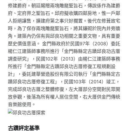
修建爵府。朝廷賜贈兩塊雕龍聖旨石，傳說係作為建爵
府、定府界之聖旨石。邱府擬收購四鄰房地，惟一戶鄰
人拒絕讓售，擴建府第之事只好擱置。後代在修葺故宅
時，為了保存兩塊雕龍聖旨石，將其鑲砌於院內井旁牆
角。建築內仍保有與邱良功相關之重要文物，具有重要
歷史價值意涵。 金門縣政府於民國97年（2008）委託
楊仁江建築師事務所進行「金門縣縣定古蹟邱良功古厝
調查研究」，民國102年（2013）由楊仁江建築師事務
所進行「金門縣縣定古蹟邱良功古厝修復工程規劃設
計」，委託建華營造股份有限公司執行「金門縣縣定古
蹟邱良功古厝修復工程」，民國103年（2014）竣工，
完成邱良功古厝之整體修復，左大厝部分空間對民眾開
放參觀，後落為所有權人居住空間，右大厝供金門傳統
音樂館使用。
古蹟評定基準