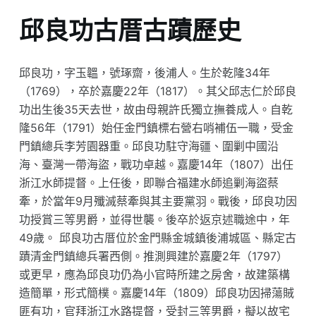
邱良功古厝古蹟歷史
邱良功，字玉韞，號琢齋，後浦人。生於乾隆34年
（1769），卒於嘉慶22年（1817）。其父邱志仁於邱良
功出生後35天去世，故由母親許氏獨立撫養成人。自乾
隆56年（1791）始任金門鎮標右營右哨補伍一職，受金
門鎮總兵李芳園器重。邱良功駐守海疆、圍剿中國沿
海、臺灣一帶海盜，戰功卓越。嘉慶14年（1807）出任
浙江水師提督。上任後，即聯合福建水師追剿海盜蔡
牽，於當年9月殲滅蔡牽與其主要黨羽。戰後，邱良功因
功授賞三等男爵，並得世襲。後卒於返京述職途中，年
49歲。 邱良功古厝位於金門縣金城鎮後浦城區、縣定古
蹟清金門鎮總兵署西側。推測興建於嘉慶2年（1797）
或更早，應為邱良功仍為小官時所建之房舍，故建築構
造簡單，形式簡樸。嘉慶14年（1809）邱良功因掃蕩賊
匪有功，官拜浙江水路提督，受封三等男爵，擬以故宅