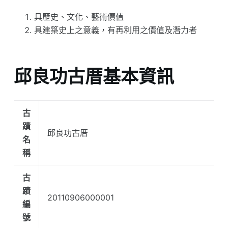
具歷史、文化、藝術價值
具建築史上之意義，有再利用之價值及潛力者
邱良功古厝基本資訊
古
蹟
邱良功古厝
名
稱
古
蹟
20110906000001
編
號