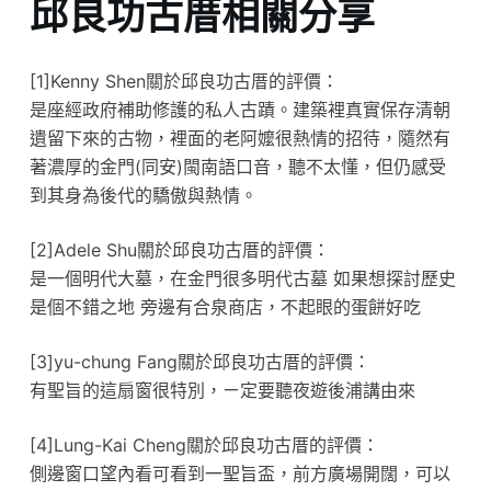
邱良功古厝相關分享
[1]Kenny Shen關於邱良功古厝的評價：
是座經政府補助修護的私人古蹟。建築裡真實保存清朝
遺留下來的古物，裡面的老阿嬤很熱情的招待，隨然有
著濃厚的金門(同安)閩南語口音，聽不太懂，但仍感受
到其身為後代的驕傲與熱情。
[2]Adele Shu關於邱良功古厝的評價：
是一個明代大墓，在金門很多明代古墓 如果想探討歷史
是個不錯之地 旁邊有合泉商店，不起眼的蛋餅好吃
[3]yu-chung Fang關於邱良功古厝的評價：
有聖旨的這扇窗很特別，ㄧ定要聽夜遊後浦講由來
[4]Lung-Kai Cheng關於邱良功古厝的評價：
側邊窗口望內看可看到一聖旨盃，前方廣場開闊，可以