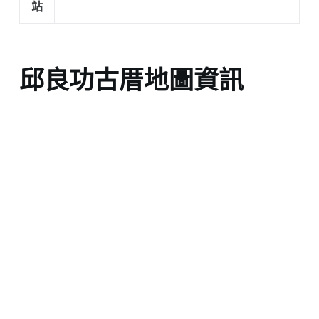
站
邱良功古厝地圖資訊