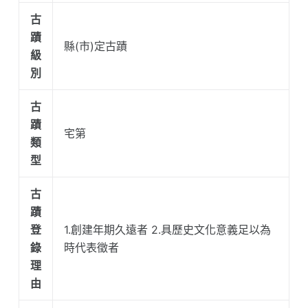
古
蹟
縣(市)定古蹟
級
別
古
蹟
宅第
類
型
古
蹟
登
1.創建年期久遠者 2.具歷史文化意義足以為
錄
時代表徵者
理
由