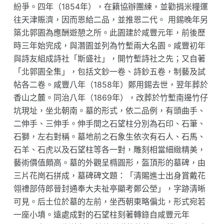
紛爭。四年（1854年），在籍協辦團練，並勸捐米糧運
往天津賑濟，因而恩給二品，並推恩二代。 用錫晚年另
築北郭園為應酬遊憩之所。此園建於咸豐元年，前後歷
時三年始完成，與潛園並列為竹塹兩大名園。咸豐初年
與詩友組成詩社「斯盛社」，開竹塹詩社之先；又自著
「北郭園全集」，包括文鈔一卷、詩鈔五卷，制藝及試
帖各二卷。咸豐八年（1858年）鄭用錫去世，翌年葬於
香山之麓。同治八年（1869年），改葬於竹塹南邊竹仔
坑現址，坐北朝南。墓的形式，依二品例，有頭曲手、
二伸手、三伸手。伸手間之石望柱分別為石印、石筆、
石獅，左右對稱。墓地前之石象生依次有石人、石馬、
石羊、石虎以及石望柱等各一對，雕刻相當細緻精美，
藝術價值頗高。墓的外觀呈橢圓形，盔頂形的墓碑，由
三片花崗石拼成，墓碑碑文題：「清賜進士出身賞戴花
翎禮部侍郎晉封通奉大夫祉亭顯考鄭公塋」，字跡清晰
可見。后土位於墓的左前，坐西朝東略偏北，形式宛若
一座小墳。遠處成對的石望柱刻著轉錄自咸豐元年