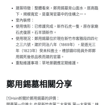
建築特徵：整體看來，鄭用錫墓背山面水，居高臨
下，規模寬宏，是臺灣官墓中的佳構之一。
室內裝修：
使用情形：已修護完成，新作石虎一隻，原存家廟
石虎復原。石羊頭新作。
使用現況：鄭用錫墓位於現在新竹市客雅段四四七
之三六號，建於同治八年（1869年），是道光三
年（1823年）癸未科進士，禮部鑄印局員外郎鄭
用錫死後依品秩而建的官墓。
重點維護事項：草地景觀應定期維護。
鄭用錫墓相關分享
[1]Hsin昕關於鄭用錫墓的評價：
開臺第一位進士 也是新竹市第二大家族 第一大家族：林