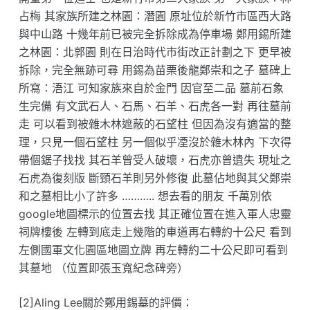
占梅 其家族所建之林園：潛園 原址位於新竹市區西大路
與中山路 十幾年前已被完全拆除成為停車場 鄭用錫所建
之林園：北郭園 則在日治時代市街改正計劃之下 更早被
拆除，完全無跡可尋 用錫為苗栗後龍鄭崇和之子 墓碑上
所寫：浯江 可知家族來自於金門 因官至二品 墓前石象
生完備 有文武石人、石馬、石羊、石虎各一對 再往墓前
走 可以看到被雜木林遮蔽的石望柱 但因為沒有適當的整
理，只見一個石望柱 另一個似乎凐沒於雜木林內 下次得
帶個鋸子找找 其石羊曾受人破壞，石虎亦曾遺失 現址之
石虎為復刻版 斷頸石羊則另外修復 此墓佔地與其父鄭崇
和之墓相比小了許多 ……….. 想去看的朋友 千萬別依
google地圖標示的位置去找 其正確位置在進入軍人忠靈
祠牌樓後 左轉到底走上幾階的車道再右轉約十公尺 看到
左側國軍文化園區地圖立牌 再左轉約二十公尺即可看到
其墓地 （位置即張玉寬紀念碑旁）
[2]Aling Lee關於鄭用錫墓的評價：