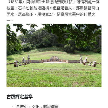
（1851年）閩浙總督王懿德所贈的柱帖。可惜石虎一座
被盜，石羊也被破壞毀損。但整體看來，鄭用錫墓背山
面水，居高臨下，規模寬宏，是臺灣官墓中的佳構之
一。
古蹟評定基準
具歷史、文化、藝術價值