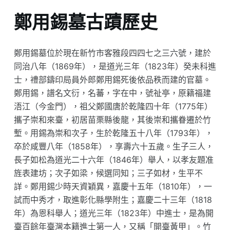
鄭用錫墓古蹟歷史
鄭用錫墓位於現在新竹市客雅段四四七之三六號，建於
同治八年（1869年），是道光三年（1823年）癸未科進
士，禮部鑄印局員外郎鄭用錫死後依品秩而建的官墓。
鄭用錫，譜名文衍，名蕃，字在中，號祉亭，原籍福建
浯江（今金門），祖父鄭國唐於乾隆四十年（1775年）
攜子崇和來臺，初居苗栗縣後龍，其後崇和攜眷遷於竹
塹。用錫為崇和次子，生於乾隆五十八年（1793年），
卒於咸豐八年（1858年），享壽六十五歲。生子三人，
長子如松為道光二十六年（1846年）舉人，以孝友題准
旌表建坊；次子如梁，候選同知；三子如材，生平不
詳。鄭用錫少時天資穎異，嘉慶十五年（1810年），一
試而中秀才，取進彰化縣學附生；嘉慶二十三年（1818
年）為恩科舉人；道光三年（1823年）中進士，是為開
臺百餘年臺灣本籍進士第一人，又稱「開臺黃甲」。竹