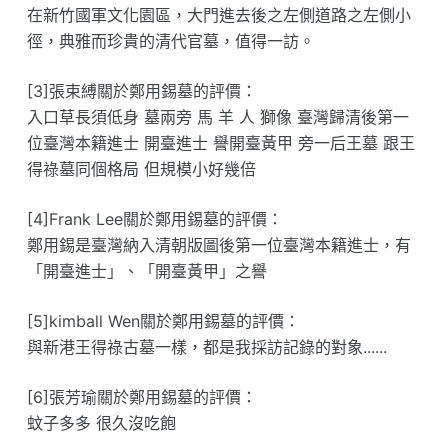
在新竹國軍文化園區，大門進去後之左側道路之左側小
徑，典雅而珍貴的清代官墓，值得一訪。
[3]張束縛關於鄭用錫墓的評價：
入口草長須低身 墓兩旁 馬 羊 人 獅像 臺灣歸清後第一
位臺灣本籍進士 開臺進士 譽開臺黃甲 旁一后王墓 跟王
得祿墓同個格局 但規模小好幾倍
[4]Frank Lee關於鄭用錫墓的評價：
鄭用錫是臺灣納入清朝版圖後第一位臺灣本籍進士，有
「開臺進士」、「開臺黃甲」之譽
[5]kimball Wen關於鄭用錫墓的評價：
與新港王得祿古墓一樣，都是我採訪記錄的對象......
[6]張芳瑜關於鄭用錫墓的評價：
蚊子多多 很久沒吃飽