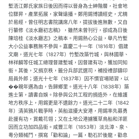
塹浯江鄭氏家族日後因而得以晉身為士紳階層，社會地
位驟昇，產業拓展，家聲遠播。鄭用錫博讀經史，尤精
於易經，曾任明志書院講席八年，提拔後進無數，又自
行纂修《淡水廳初志稿》，雖然未曾刊行，卻成為日後
陳培桂《淡水廳志》之稿本。用錫熱心公益，舉凡竹塹
大小公益事務無不參與。嘉慶二十一年（1816年）倡建
文廟，道光七年（1827年）竹塹改築竹城，與林國華、
林祥麟等任城工總理督建塹城，因督建有功，獲加同知
銜。其後，又捐京秩，籤分兵部武選司，補授禮部鑄印
局員外郎；道光十七年（1837年）因不慣官場陋習，以
��親年邁為由，告歸鄉里。道光十八年（1838年）築
進士第，讀書自娛。除參與公共工程的捐造外，在維護
地方秩序上，用錫更是不遺餘力。道光二十二年（1842
年）清英鴉片戰爭時，英船滋擾大安港，用錫率先募勇
赴援有功，賞戴花翎；又在土地公港擄獲草鳥船和洋匪
因而立功加四品銜。咸豐三年（1853年）淡北漳、泉、
粵分類械鬥，撰寫「勸和論」一篇，勒石於後龍，勸息