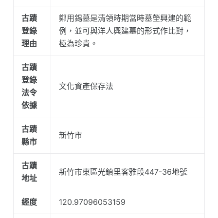
古蹟
鄭用錫墓是清領時期當時墓塋興建的範
登錄
例，並可與洋人興建墓的形式作比對，
理由
極為珍貴。
古蹟
登錄
文化資產保存法
法令
依據
古蹟
新竹市
縣市
古蹟
新竹市東區光鎮里客雅段447-36地號
地址
經度
120.97096053159