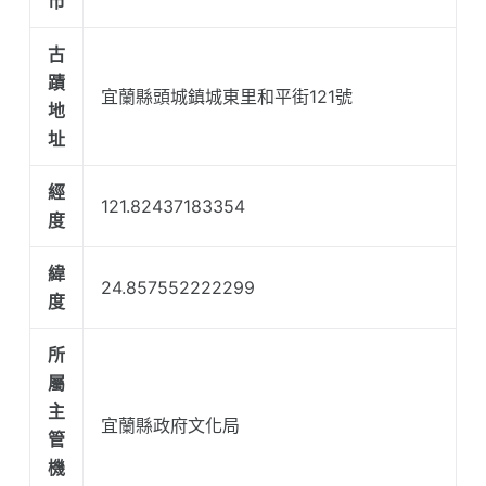
市
古
蹟
宜蘭縣頭城鎮城東里和平街121號
地
址
經
121.82437183354
度
緯
24.857552222299
度
所
屬
主
宜蘭縣政府文化局
管
機