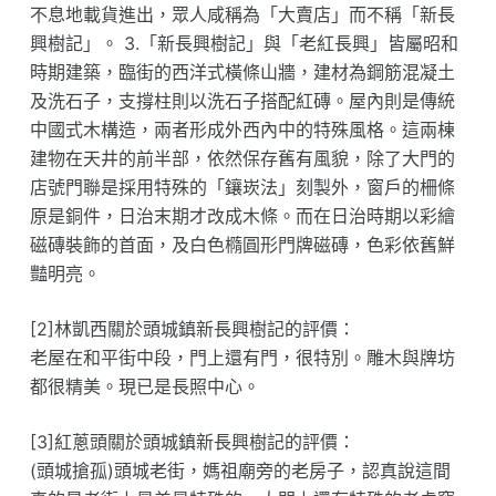
不息地載貨進出，眾人咸稱為「大賣店」而不稱「新長
興樹記」。 3.「新長興樹記」與「老紅長興」皆屬昭和
時期建築，臨街的西洋式橫條山牆，建材為鋼筋混凝土
及洗石子，支撐柱則以洗石子搭配紅磚。屋內則是傳統
中國式木構造，兩者形成外西內中的特殊風格。這兩棟
建物在天井的前半部，依然保存舊有風貌，除了大門的
店號門聯是採用特殊的「鑲崁法」刻製外，窗戶的柵條
原是銅件，日治末期才改成木條。而在日治時期以彩繪
磁磚裝飾的首面，及白色橢圓形門牌磁磚，色彩依舊鮮
豔明亮。
[2]林凱西關於頭城鎮新長興樹記的評價：
老屋在和平街中段，門上還有門，很特別。雕木與牌坊
都很精美。現已是長照中心。
[3]紅蔥頭關於頭城鎮新長興樹記的評價：
(頭城搶孤)頭城老街，媽祖廟旁的老房子，認真說這間