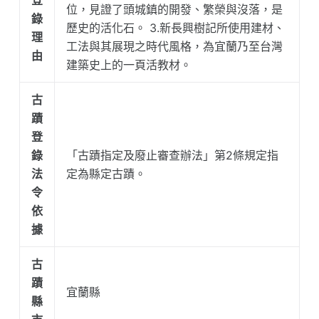
登
位，見證了頭城鎮的開發、繁榮與沒落，是
錄
歷史的活化石。 3.新長興樹記所使用建材、
理
工法與其展現之時代風格，為宜蘭乃至台灣
由
建築史上的一頁活教材。
古
蹟
登
錄
「古蹟指定及廢止審查辦法」第2條規定指
法
定為縣定古蹟。
令
依
據
古
蹟
宜蘭縣
縣