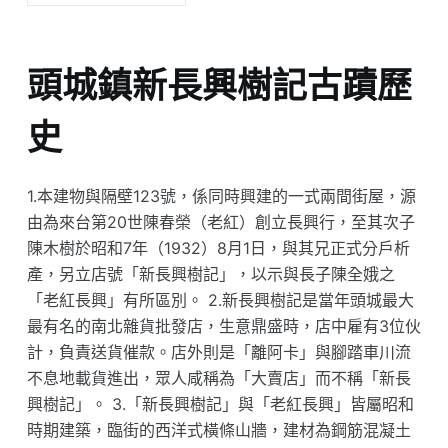
頭城鎮新長興樹記古蹟歷
史
1.本建物與隔壁123號，係同時興建的一式兩間街屋，源
由為來台第20世陳春榮（老紅）創立長興行，至其次子
陳木樹於昭和7年（1932）8月1日，與其兄正式分戶析
產，另立店號「新長興樹記」，以示與長子陳全娥之
「老紅長興」有所區別。 2.新長興樹記是當年頭城最大
最有名的南北雜貨批發店，生意鼎盛時，店中雇有3位伙
計，負責送貨催款。店外則是「離阿卡」與腳踏車川流
不息地載貨進出，眾人咸稱為「大賣店」而不稱「新長
興樹記」。 3.「新長興樹記」與「老紅長興」皆屬昭和
時期建築，臨街的西洋式橫條山牆，建材為鋼筋混凝土