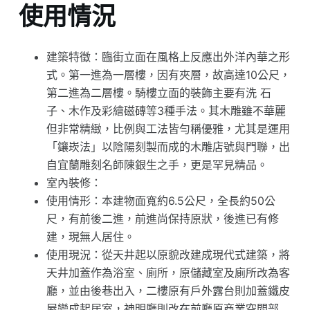
使用情況
建築特徵：臨街立面在風格上反應出外洋內華之形
式。第一進為一層樓，因有夾層，故高達10公尺，
第二進為二層樓。騎樓立面的裝飾主要有洗 石
子、木作及彩繪磁磚等3種手法。其木雕雖不華麗
但非常精緻，比例與工法皆勻稱優雅，尤其是運用
「鑲崁法」以陰陽刻製而成的木雕店號與門聯，出
自宜蘭雕刻名師陳銀生之手，更是罕見精品。
室內裝修：
使用情形：本建物面寬約6.5公尺，全長約50公
尺，有前後二進，前進尚保持原狀，後進已有修
建，現無人居住。
使用現況：從天井起以原貌改建成現代式建築，將
天井加蓋作為浴室、廁所，原儲藏室及廁所改為客
廳，並由後巷出入，二樓原有戶外露台則加蓋鐵皮
屋變成起居室，神明廳則改在前廳原商業空間部