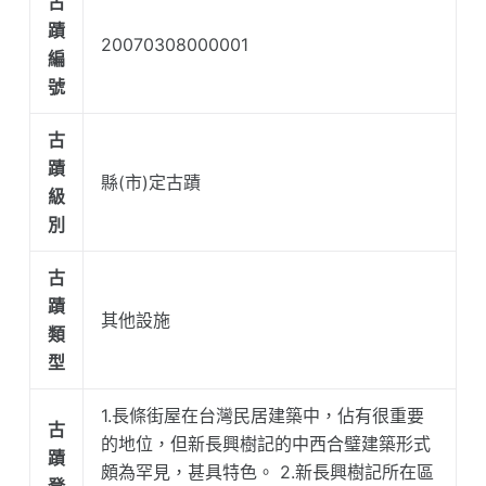
古
蹟
20070308000001
編
號
古
蹟
縣(市)定古蹟
級
別
古
蹟
其他設施
類
型
1.長條街屋在台灣民居建築中，佔有很重要
古
的地位，但新長興樹記的中西合璧建築形式
蹟
頗為罕見，甚具特色。 2.新長興樹記所在區