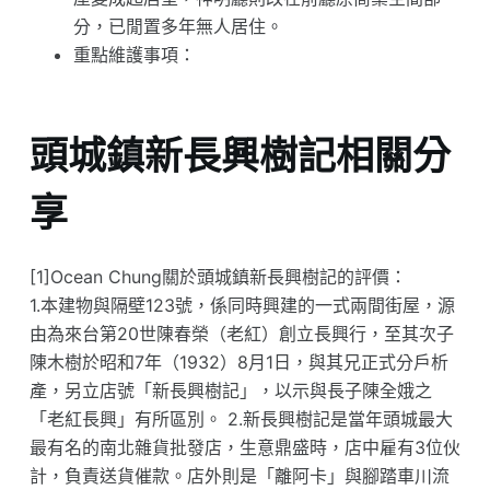
分，已閒置多年無人居住。
重點維護事項：
頭城鎮新長興樹記相關分
享
[1]Ocean Chung關於頭城鎮新長興樹記的評價：
1.本建物與隔壁123號，係同時興建的一式兩間街屋，源
由為來台第20世陳春榮（老紅）創立長興行，至其次子
陳木樹於昭和7年（1932）8月1日，與其兄正式分戶析
產，另立店號「新長興樹記」，以示與長子陳全娥之
「老紅長興」有所區別。 2.新長興樹記是當年頭城最大
最有名的南北雜貨批發店，生意鼎盛時，店中雇有3位伙
計，負責送貨催款。店外則是「離阿卡」與腳踏車川流