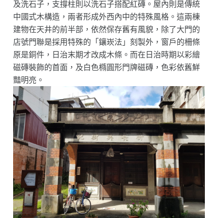
及洗石子，支撐柱則以洗石子搭配紅磚。屋內則是傳統
中國式木構造，兩者形成外西內中的特殊風格。這兩棟
建物在天井的前半部，依然保存舊有風貌，除了大門的
店號門聯是採用特殊的「鑲崁法」刻製外，窗戶的柵條
原是銅件，日治末期才改成木條。而在日治時期以彩繪
磁磚裝飾的首面，及白色橢圓形門牌磁磚，色彩依舊鮮
豔明亮。