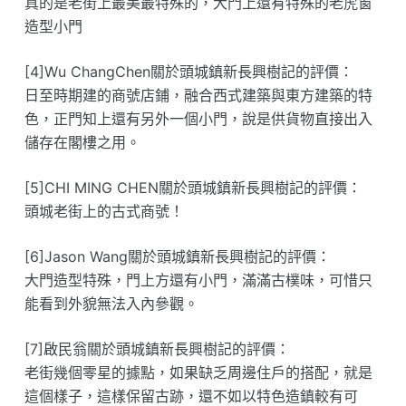
真的是老街上最美最特殊的，大門上還有特殊的老虎窗
造型小門
[4]Wu ChangChen關於頭城鎮新長興樹記的評價：
日至時期建的商號店鋪，融合西式建築與東方建築的特
色，正門知上還有另外一個小門，說是供貨物直接出入
儲存在閣樓之用。
[5]CHI MING CHEN關於頭城鎮新長興樹記的評價：
頭城老街上的古式商號！
[6]Jason Wang關於頭城鎮新長興樹記的評價：
大門造型特殊，門上方還有小門，滿滿古樸味，可惜只
能看到外貌無法入內參觀。
[7]啟民翁關於頭城鎮新長興樹記的評價：
老街幾個零星的據點，如果缺乏周邊住戶的搭配，就是
這個樣子，這樣保留古跡，還不如以特色造鎮較有可