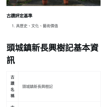
古蹟評定基準
具歷史、文化、藝術價值
頭城鎮新長興樹記基本資
訊
古
蹟
頭城鎮新長興樹記
名
稱