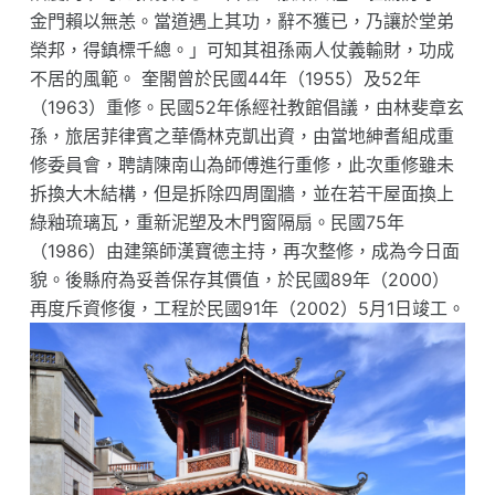
金門賴以無恙。當道遇上其功，辭不獲已，乃讓於堂弟
榮邦，得鎮標千總。」可知其祖孫兩人仗義輸財，功成
不居的風範。 奎閣曾於民國44年（1955）及52年
（1963）重修。民國52年係經社教館倡議，由林斐章玄
孫，旅居菲律賓之華僑林克凱出資，由當地紳耆組成重
修委員會，聘請陳南山為師傅進行重修，此次重修雖未
拆換大木結構，但是拆除四周圍牆，並在若干屋面換上
綠釉琉璃瓦，重新泥塑及木門窗隔扇。民國75年
（1986）由建築師漢寶德主持，再次整修，成為今日面
貌。後縣府為妥善保存其價值，於民國89年（2000）
再度斥資修復，工程於民國91年（2002）5月1日竣工。