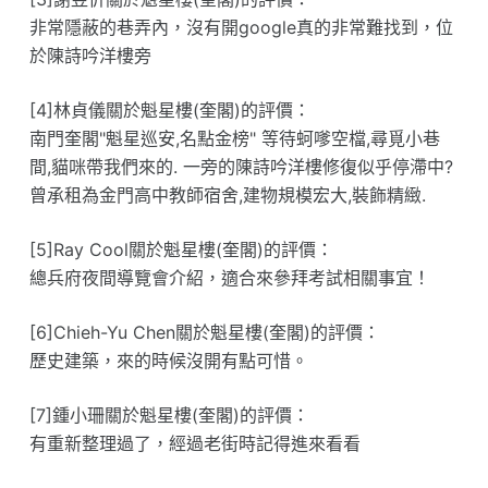
非常隱蔽的巷弄內，沒有開google真的非常難找到，位
於陳詩吟洋樓旁
[4]林貞儀關於魁星樓(奎閣)的評價：
南門奎閣"魁星巡安,名點金榜" 等待蚵嗲空檔,尋覓小巷
間,貓咪帶我們來的. 一旁的陳詩吟洋樓修復似乎停滯中?
曾承租為金門高中教師宿舍,建物規模宏大,裝飾精緻.
[5]Ray Cool關於魁星樓(奎閣)的評價：
總兵府夜間導覽會介紹，適合來參拜考試相關事宜！
[6]Chieh-Yu Chen關於魁星樓(奎閣)的評價：
歷史建築，來的時候沒開有點可惜。
[7]鍾小珊關於魁星樓(奎閣)的評價：
有重新整理過了，經過老街時記得進來看看