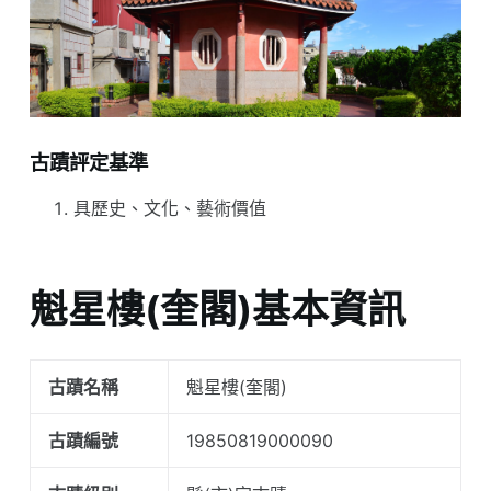
古蹟評定基準
具歷史、文化、藝術價值
魁星樓(奎閣)基本資訊
古蹟名稱
魁星樓(奎閣)
古蹟編號
19850819000090