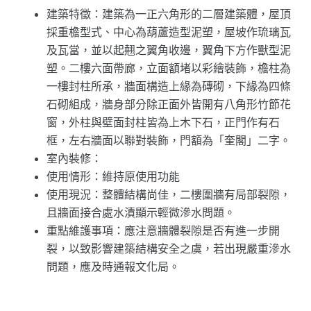
建築特徵：建築為一正六角形的二層建築體，屋頂
採重檐型式、中心為葫蘆造型泥塑，屋坡作琉璃瓦
及瓦當，並以起翹之翼角收邊，翼角下方作獸型泥
塑。二樓六面帶廊，立面額堵以彩繪裝飾，檐柱為
一樓封柱所承，牆面構造上緣為磚砌，下緣為四條
石砌組成，牆身部分除正面外皆開有八角形竹節花
窗，外柱與壁面封柱皆為上木下石，正門作有石
框，左右牆面以聯對裝飾，門額為「奎閣」二字。
室內裝修：
使用情形：維持原使用功能
使用現況：整體結構尚佳，二樓圍牆有局部裂隙，
且牆面接合處水漬顯示輕微滲水問題。
重點維護事項：應注意牆體裂隙是否有進一步開
裂，以致影響建築結構安全之虞，若出現嚴重滲水
問題，應及時通報文化局。