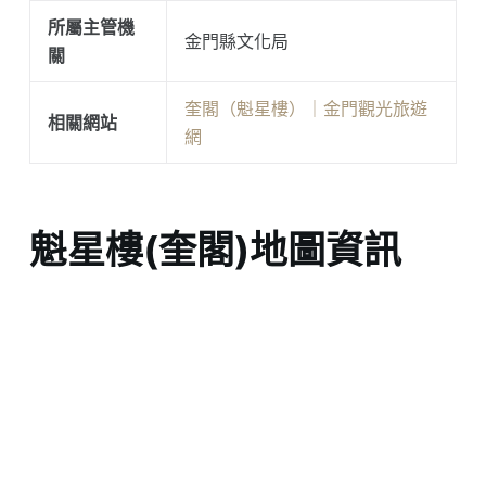
所屬主管機
金門縣文化局
關
奎閣（魁星樓）｜金門觀光旅遊
相關網站
網
魁星樓(奎閣)地圖資訊