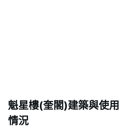
魁星樓(奎閣)建築與使用
情況