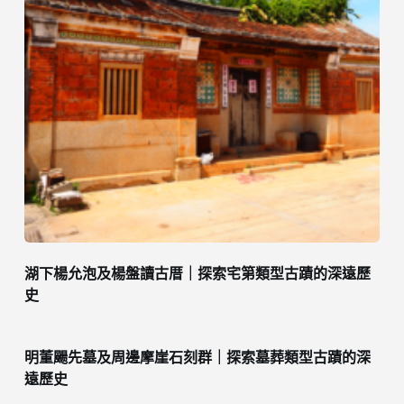
湖下楊允泡及楊盤讀古厝｜探索宅第類型古蹟的深遠歷
史
明董颺先墓及周邊摩崖石刻群｜探索墓葬類型古蹟的深
遠歷史