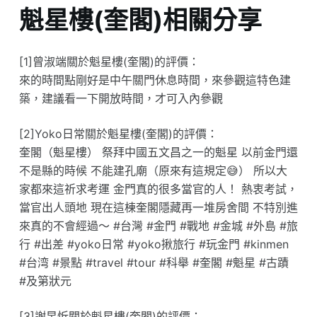
魁星樓(奎閣)相關分享
[1]曾淑端關於魁星樓(奎閣)的評價：
來的時間點剛好是中午關門休息時間，來參觀這特色建
築，建議看一下開放時間，才可入內參觀
[2]Yoko日常關於魁星樓(奎閣)的評價：
奎閣（魁星樓） 祭拜中國五文昌之一的魁星 以前金門還
不是縣的時候 不能建孔廟（原來有這規定😅） 所以大
家都來這祈求考運 金門真的很多當官的人！ 熱衷考試，
當官出人頭地 現在這棟奎閣隱藏再一堆房舍間 不特別進
來真的不會經過～ #台灣 #金門 #戰地 #金城 #外島 #旅
行 #出差 #yoko日常 #yoko揪旅行 #玩金門 #kinmen
#台湾 #景點 #travel #tour #科舉 #奎閣 #魁星 #古蹟
#及第狀元
[3]謝昱忻關於魁星樓(奎閣)的評價：