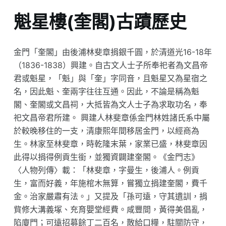
魁星樓(奎閣)古蹟歷史
金門「奎閣」由後浦林斐章捐銀千圓，於清道光16-18年
（1836-1838）興建。自古文人士子所奉祀者為文昌帝
君或魁星，「魁」與「奎」字同音，且魁星又為星宿之
名，因此魁、奎兩字往往互通。因此，不論是稱為魁
閣、奎閣或文昌祠，大抵皆為文人士子為求取功名，奉
祀文昌帝君所建。 興建人林斐章係金門林姓諸氏系中屬
於較晚移住的一支，清康熙年間移居金門，以經商為
生。林家至林斐章，時乾隆末葉，家業已盛，林斐章因
此得以捐得例貢生銜，並獨資闢建奎閣。《金門志》
〈人物列傳〉載：「林斐章，字曼生，後浦人。例貢
生，富而好義，年施棺木無算，嘗獨立捐建奎閣，費千
金。治家嚴肅有法。」又提及「孫可遠，守其遺訓，捐
貲修大溝義塚、充育嬰堂經費。咸豐間，黃得美倡亂，
陷廈門；可遠招募餘丁二百名，散給口糧，駐關防守，