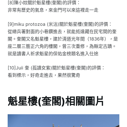
[8]陳小妏關於魁星樓(奎閣)的評價：
非常有歷史的氣息，來金門可以來這裡走一走
[9]miku protozoa (米沽)關於魁星樓(奎閣)的評價：
從總兵署對面的小巷鑽進去，就能抵達藏在民宅間的奎
閣。奎閣又名魁星樓，建於清道光年間（1836年），是
座二層三簷正六角的樓閣，曾三次重修，為縣定古蹟。
就是讀書人祈求魁星的保佑金榜題名進入仕途
[10]Juii 奎 (孤讀女紫)關於魁星樓(奎閣)的評價：
看到標示，好奇走進去，果然很驚奇
魁星樓(奎閣)相關圖片