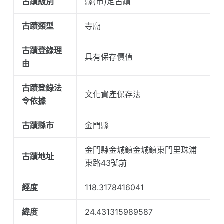
古蹟級別
縣(市)定古蹟
古蹟類型
寺廟
古蹟登錄理
具有保存價值
由
古蹟登錄法
文化資產保存法
令依據
古蹟縣市
金門縣
金門縣金城鎮金城鎮東門里珠浦
古蹟地址
東路43號前
經度
118.3178416041
緯度
24.431315989587