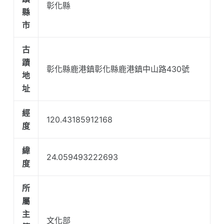
彰化縣
縣
市
古
蹟
彰化縣鹿港鎮彰化縣鹿港鎮中山路430號
地
址
經
120.43185912168
度
緯
24.059493222693
度
所
屬
主
文化部