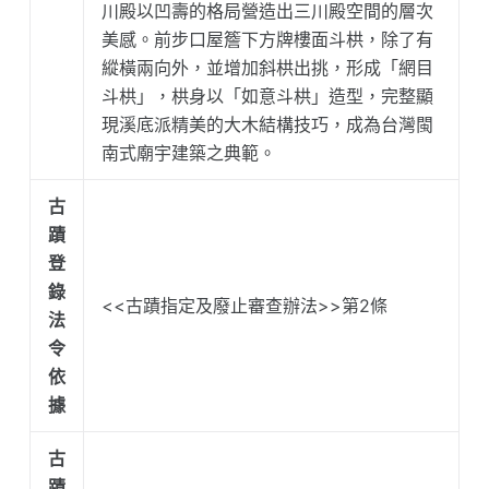
川殿以凹壽的格局營造出三川殿空間的層次
美感。前步口屋簷下方牌樓面斗栱，除了有
縱橫兩向外，並增加斜栱出挑，形成「網目
斗栱」，栱身以「如意斗栱」造型，完整顯
現溪底派精美的大木結構技巧，成為台灣閩
南式廟宇建築之典範。
古
蹟
登
錄
<<古蹟指定及廢止審查辦法>>第2條
法
令
依
據
古
蹟