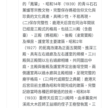
的「鳳輦」、昭和14年（1939）的青斗石石
薰爐等宗教文物，完整保存媽祖信仰文化與
珍貴的文化資產，具稀少性，不易再現。
(二)保存完整性：鹿港天后宮在同治年間就
已經是三殿式的格局，包括三川殿（含戲
臺）、正殿（媽祖殿）、後殿（凌霄寶殿）
及禪房、護室等主要建築，昭和2年
（1927）的拓寬改建為正面五開間、進深三
殿、具有左右過廊及左右護室的規模。三川
殿與正殿間以左右過廊相連，共同圍出中
庭，主殿與後殿及護室界定出後埕空間，兩
側護室再以過水廊與主殿相接，呈現完整的
廟宇格局。 (三)時代或類型之典範：鹿港天
后宮目前主體為昭和年間完成的建築，完整
記錄當時各種匠師營造的技術。昭和8年
（1933）重修天后宮三川殿時，由承襲泉州
溪底大木匠師王益順的侄子王樹發執篙。三