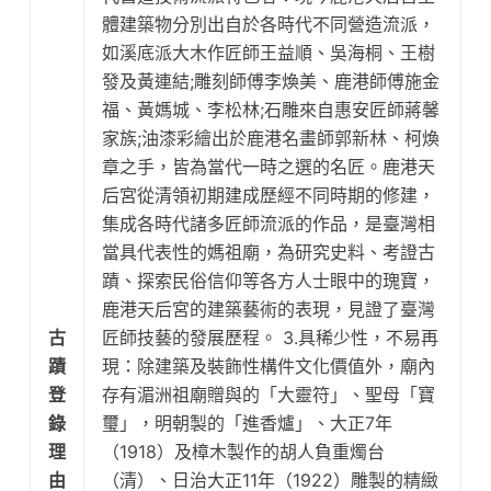
體建築物分別出自於各時代不同營造流派，
如溪底派大木作匠師王益順、吳海桐、王樹
發及黃連結;雕刻師傅李煥美、鹿港師傅施金
福、黃媽城、李松林;石雕來自惠安匠師蔣馨
家族;油漆彩繪出於鹿港名畫師郭新林、柯煥
章之手，皆為當代一時之選的名匠。鹿港天
后宮從清領初期建成歷經不同時期的修建，
集成各時代諸多匠師流派的作品，是臺灣相
當具代表性的媽祖廟，為研究史料、考證古
蹟、探索民俗信仰等各方人士眼中的瑰寶，
鹿港天后宮的建築藝術的表現，見證了臺灣
古
匠師技藝的發展歷程。 3.具稀少性，不易再
蹟
現：除建築及裝飾性構件文化價值外，廟內
登
存有湄洲祖廟贈與的「大靈符」、聖母「寶
錄
璽」，明朝製的「進香爐」、大正7年
理
（1918）及樟木製作的胡人負重燭台
由
（清）、日治大正11年（1922）雕製的精緻