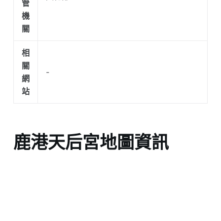
管
機
關
相
關
-
網
站
鹿港天后宮地圖資訊