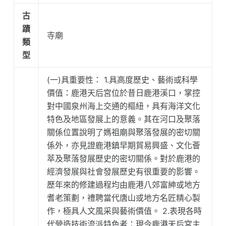
古
蹟
寺廟
類
型
(一)具重要性： 1.具高度歷史、藝術或科學
價值：鹿港天后宮位於昔日鹿港溪口，掌控
對中國泉州海上交通的樞紐，具有海洋文化
特色及地區發展上的意義。其在河口及聚落
關係位置說明了媽祖廟與聚落發展的密切關
係外，亦見證鹿港鎮早期貿易興盛、文化薈
萃及聚落發展歷史的密切關係。對於鹿港的
經濟發展與社會發展歷史有很重要的影響。
歷年來的修建過程均由鹿港八郊富紳或地方
耆老策劃，禮聘當代唐山或地方名匠精心製
作，極具人文風采與藝術價值。 2.表現各時
代營造技術流派特色者：現今鹿港天后宮主