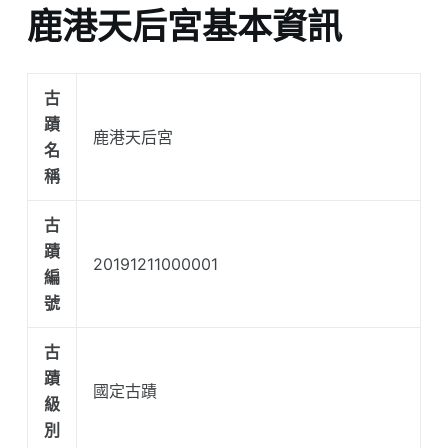
鹿港天后宮基本資訊
古
蹟
鹿港天后宮
名
稱
古
蹟
20191211000001
編
號
古
蹟
國定古蹟
級
別