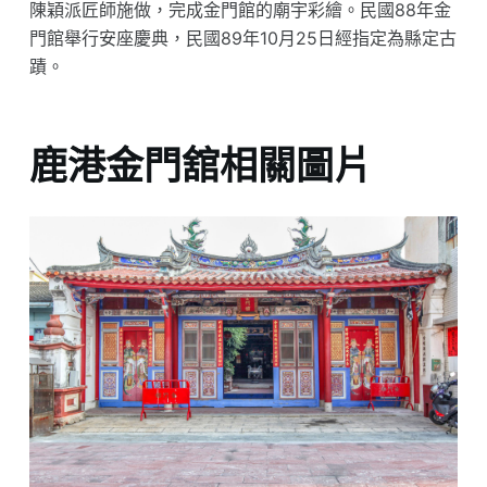
陳穎派匠師施做，完成金門館的廟宇彩繪。民國88年金
門館舉行安座慶典，民國89年10月25日經指定為縣定古
蹟。
鹿港金門舘相關圖片