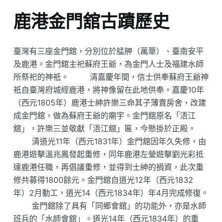
鹿港金門舘古蹟歷史
臺灣有三座金門舘，分別位於艋舺（萬華）、臺南安平
及鹿港。金門舘主祀蘇府王爺，為金門人士及福建水師
所祭祀的神祇。 清嘉慶年間，信士供奉蘇府王爺神
祇自臺灣府城經鹿港，將神像留在此地供奉。嘉慶10年
（西元1805年）鹿港士紳許樂三命其子薄賣房舍，改建
成金門舘，做為蘇府王爺的廟宇。金門舘原名「浯江
舘」，許樂三並敬獻「浯江舘」匾，今懸掛於正殿。
清道光11年（西元1831年）金門舘因年久失修，由
鹿港遊擊溫兆鳳發起重修，同年鹿港左營遊擊劉光彩抵
達鹿港任職，再倡議重修，並得到士紳的捐資，此次重
修共募得1800餘元。金門舘自道光12年（西元1832
年）2月動工，道光14（西元1834年）年4月完成修復。
金門舘除了具有「同鄉會舘」的功能外，亦是水師
班兵的「水師會舘」。道光14年（西元1834年）的重