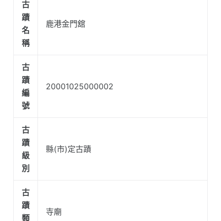
古
蹟
鹿港金門舘
名
稱
古
蹟
20001025000002
編
號
古
蹟
縣(市)定古蹟
級
別
古
蹟
寺廟
類