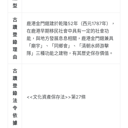
型
古
鹿港金門舘建於乾隆52年（西元1787年），
蹟
在鹿港早期移民社會中具有一定的社會功
登
能，與地方發展息息相關，鹿港金門舘兼具
錄
「廟宇」、「同鄉會」、「清朝水師游擊
理
隊」三種功能之建物，有其歷史保存價值。
由
古
蹟
登
錄
<<文化資產保存法>>第27條
法
令
依
據