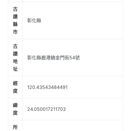
古
蹟
彰化縣
縣
市
古
蹟
彰化縣鹿港鎮金門街54號
地
址
經
120.43543484491
度
緯
24.050017211703
度
所