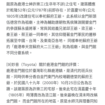
館原為鹿港士紳許樂三(生卒年不詳)之住宅，建築體應
於乾隆52年(公元1787年)前即存在，於嘉慶10年(公元
1805年)改建住宅以奉祀蘇府王爺。 此系統以金門新頭
伍德宮作為祖廟，主神為輔助唐朝牧馬侯陳淵開墾金門
的參謀蘇永盛將軍，常與其結義兄弟邱王爺、梁王爺、
秦王爺、蔡王爺一同奉祀，其信仰隨著金門軍民的遷移
拓展至中國、台灣、及東南亞各地。 同樣奉祀蘇府王爺
的「鹿港奉天宮蘇府大二三王爺」則為祖廟，與金門館
不同分靈系統。
[9]妙音（Toyota）關於鹿港金門舘的評價：
鹿港金門館位於臺灣彰化縣鹿港鎮，是清代的班兵伙
館，同時供奉分香自金門東門內校場觀德堂的蘇府王
爺，於民國八十九年（2000年）10月25日公告為古
蹟。該建築原為許樂三的宅邸，後來此宅在清嘉慶十年
（1805年）時薄賣改為浯江館，後來最晚在清末時改稱
金門館。 而金門館所在的地區，原是水師汛與理番同知