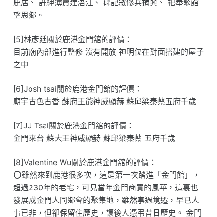
鹿居、 許紳薄賣建浯江、 碑記敘修兵捐興、 祀奉聚館
望思鄉。
[5]林彥廷關於鹿港金門舘的評價：
目前廟內部進行整修 沒有開放 神明位在對面搭建的屋子
之中
[6]Josh tsai關於鹿港金門舘的評價：
廟宇古色古香 蘇府王爺神威顯赫 蘇邱梁秦蔡五府千歲
[7]JJ Tsai關於鹿港金門舘的評價：
金門來台 蘇大王神威顯赫 蘇邱粱秦蔡 五府千歲
[8]Valentine Wu關於鹿港金門舘的評價：
⭕️雖然來到鹿港很多次，這是第一次踏進「金門館」，
超過230年的老宅，可見當年金門商賈的風華，這裏也
發展成金門人同鄉會的聚集地，雖然事過境遷，早已人
事已非，但卻保留住歷史，讓後人憑弔昔日歷史。 金門