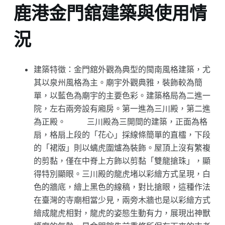
鹿港金門舘建築與使用情
況
建築特徵：金門舘外觀為典型的閩南風格建築，尤
其以泉州風格為主。廟宇外觀典雅，裝飾較為簡
單，以藍色為廟宇的主要色彩。建築格局為二進一
院，左右兩旁設有廂房。第一進為三川殿，第二進
為正殿。 三川殿為三開間的建築，正面為格
扇，格扇上段的「花心」採線條簡單的直櫺，下段
的「裙版」則以螭虎圍爐為裝飾。屋頂上沒有繁複
的剪黏，僅在中脊上方飾以剪黏「雙龍搶珠」，顯
得特別顯眼。三川殿的龍虎堵以彩繪方式呈現，白
色的牆底，繪上黑色的線稿，對比搶眼，這種作法
在臺灣的寺廟相當少見，兩旁木牆也是以彩繪方式
繪成龍虎相對，龍虎的姿態生動有力，展現出神獸