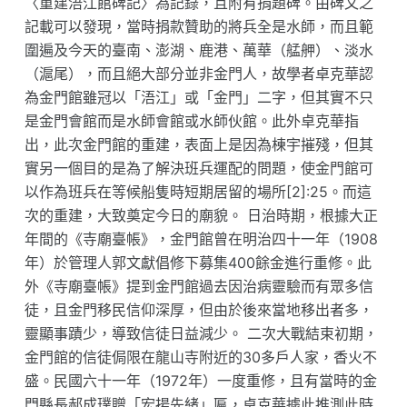
〈重建浯江館碑記〉為記錄，且附有捐題碑。由碑文之
記載可以發現，當時捐款贊助的將兵全是水師，而且範
圍遍及今天的臺南、澎湖、鹿港、萬華（艋舺）、淡水
（滬尾），而且絕大部分並非金門人，故學者卓克華認
為金門館雖冠以「浯江」或「金門」二字，但其實不只
是金門會館而是水師會館或水師伙館。此外卓克華指
出，此次金門館的重建，表面上是因為棟宇摧殘，但其
實另一個目的是為了解決班兵運配的問題，使金門館可
以作為班兵在等候船隻時短期居留的場所[2]:25。而這
次的重建，大致奠定今日的廟貌。 日治時期，根據大正
年間的《寺廟臺帳》，金門館曾在明治四十一年（1908
年）於管理人郭文獻倡修下募集400餘金進行重修。此
外《寺廟臺帳》提到金門館過去因治病靈驗而有眾多信
徒，且金門移民信仰深厚，但由於後來當地移出者多，
靈顯事蹟少，導致信徒日益減少。 二次大戰結束初期，
金門館的信徒侷限在龍山寺附近的30多戶人家，香火不
盛。民國六十一年（1972年）一度重修，且有當時的金
門縣長郝成璞贈「宏揚先緒」匾，卓克華據此推測此時