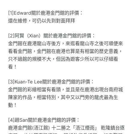
[1]Edward關於鹿港金門舘的評價：
還在維修，可仍以先到對面拜拜
[2]阿賢（Xian）關於鹿港金門舘的評價：
金門館在鹿港龍山寺後方，來逛看龍山寺之後可順便來
看看金門館，金門館在鹿港也算是有相當的歷史意義，
只不過館的規模不大，但因為遊客少所以可以仔細看
看！
[3]Kuan-Te Lee關於鹿港金門舘的評價：
金門館的彩繪相當有看頭，並且是在鹿港出現台南府城
陳家的作品，相當特別，其中又以門旁的龍虎最為生
動！
[4]趙San關於鹿港金門舘的評價：
鹿港金門館(浯江館) 十二勝之「浯江煙雨」 乾隆鎮台逐