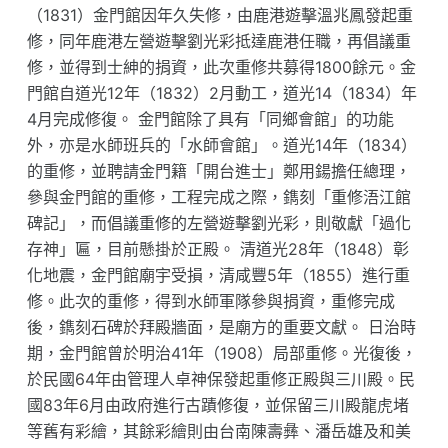
（1831）金門館因年久失修，由鹿港遊擊溫兆鳳發起重
修，同年鹿港左營遊擊劉光彩抵達鹿港任職，再倡議重
修，並得到士紳的捐資，此次重修共募得1800餘元。金
門館自道光12年（1832）2月動工，道光14（1834）年
4月完成修復。 金門館除了具有「同鄉會館」的功能
外，亦是水師班兵的「水師會館」。道光14年（1834）
的重修，並聘請金門籍「開台進士」鄭用鍚擔任總理，
參與金門館的重修，工程完成之際，鐫刻「重修浯江館
碑記」，而倡議重修的左營遊擊劉光彩，則敬獻「過化
存神」匾，目前懸掛於正殿。 清道光28年（1848）彰
化地震，金門館廟宇受損，清咸豐5年（1855）進行重
修。此次的重修，得到水師軍隊參與捐資，重修完成
後，鐫刻石碑於拜殿牆面，是廟方的重要文獻。 日治時
期，金門館曾於明治41年（1908）局部重修。光復後，
於民國64年由管理人卓神保發起重修正殿與三川殿。民
國83年6月由政府進行古蹟修復，並保留三川殿龍虎堵
等舊有彩繪，其餘彩繪則由台南陳壽彝、潘岳雄及和美