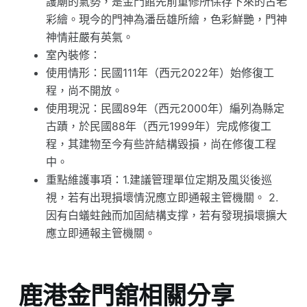
護廟的氣勢，是金門館先前重修所保存下來的古老
彩繪。現今的門神為潘岳雄所繪，色彩鮮艷，門神
神情莊嚴有英氣。
室內裝修：
使用情形：民國111年（西元2022年）始修復工
程，尚不開放。
使用現況：民國89年（西元2000年）編列為縣定
古蹟，於民國88年（西元1999年）完成修復工
程，其建物至今有些許結構毀損，尚在修復工程
中。
重點維護事項：1.建議管理單位定期及風災後巡
視，若有出現損壞情況應立即通報主管機關。 2.
因有白蟻蛀蝕而加固結構支撑，若有發現損壞擴大
應立即通報主管機關。
鹿港金門舘相關分享