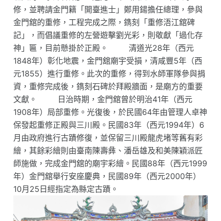
修，並聘請金門籍「開臺進士」鄭用鍚擔任總理，參與
金門舘的重修，工程完成之際，鐫刻「重修浯江舘碑
記」，而倡議重修的左營遊擊劉光彩，則敬獻「過化存
神」匾，目前懸掛於正殿。 清道光28年（西元
1848年）彰化地震，金門舘廟宇受損，清咸豐5年（西
元1855）進行重修。此次的重修，得到水師軍隊參與捐
資，重修完成後，鐫刻石碑於拜殿牆面，是廟方的重要
文獻。 日治時期，金門舘曾於明治41年（西元
1908年）局部重修。光復後，於民國64年由管理人卓神
保發起重修正殿與三川殿。民國83年（西元1994年）6
月由政府進行古蹟修復，並保留三川殿龍虎堵等舊有彩
繪，其餘彩繪則由臺南陳壽彝、潘岳雄及和美陳穎派匠
師施做，完成金門舘的廟宇彩繪。民國88年（西元1999
年）金門舘舉行安座慶典，民國89年（西元2000年）
10月25日經指定為縣定古蹟。