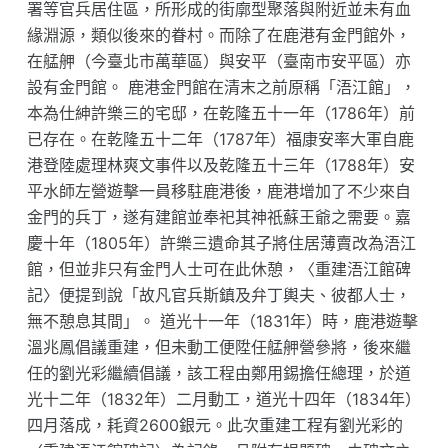
署等官兵居住區，所形成的街廓型聚落與附近並未有血
緣淵源，類似後來的眷村。而除了在鹿港有金門館外，
在艋舺（今臺北市萬華區）與安平（臺南市安平區）亦
設有金門館。 鹿港金門館在清末之前原稱「浯江館」，
本為仕紳許樂三的宅邸，在乾隆五十一年（1786年）前
已存在。在乾隆五十二年（1787年）福康安率大軍自鹿
港登陸處理林爽文事件以及乾隆五十三年（1788年）安
平水師左營遊擊一員移駐鹿港後，鹿港增加了不少來自
金門的兵丁，遂有建館並奉祀其神祇蘇王爺之需要。嘉
慶十年（1805年）許樂三遺命其子將住居薄賣改為浯江
館，但並非只有金門人士可在此休憩，〈重建浯江館碑
記〉便提到說「故凡官兵斯鎮及弁丁輿夫、彼都人士，
無不憩息其間」。 道光十一年（1831年）時，鹿港遊擊
溫兆鳳倡議重建，但未動工便陞任艋舺營參將，後來繼
任的劉光彩繼續倡議，該工程由鄭用錫擔任總理，於道
光十二年（1832年）二月動工，道光十四年（1834年）
四月落成，耗資2600銀元。此次重建工程有劉光彩的