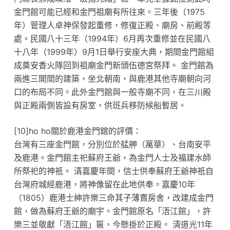
金門館可能已經和金門祖廟有所往來。三年後（1975
年）管理人卓神保發起重修，修復正殿、廟房、前殿等
處。民國八十三年（1994年）6月再次重修並在民國八
十八年（1999年）9月1日舉行安座大典，期間金門館組
成奠安香火隊回到祖廟金門新頭伍德宮祭拜。 金門館為
兩進三開間的建築，坐北朝南，與鹿港其他寺廟朝向河
口的布局不同。此外金門館與一般寺廟不同，在三川殿
與正殿兩側皆設有房室，供班兵移防候船暫居。
[10]ho ho關於鹿港金門舘的評價：
台灣有三座金門館，分別位於艋舺（萬華）、台南安平
及鹿港。金門館主祀蘇府王爺，為金門人士及福建水師
所祭祀的神祇。 清嘉慶年間，信士供奉蘇府王爺神祇自
台灣府城經鹿港，將神像留在此地供奉。嘉慶10年
（1805）鹿港士紳許樂三命其子薄賣房舍，改建成金門
館，做為蘇府王爺的廟宇。金門館原名「浯江館」，許
樂三並敬獻「浯江館」匾，今懸掛於正殿。 清道光11年