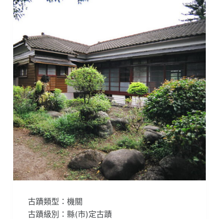
古蹟類型：機關
古蹟級別：縣(市)定古蹟