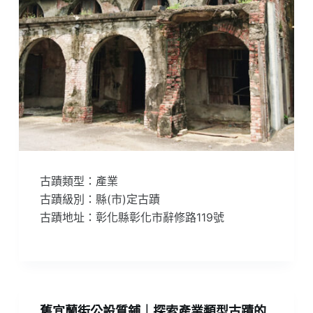
古蹟類型：產業
古蹟級別：縣(市)定古蹟
古蹟地址：彰化縣彰化市辭修路119號
舊宜蘭街公設質鋪｜探索產業類型古蹟的